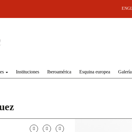
ENGL
des
Instituciones
Iberoamérica
Esquina europea
Galería
uez