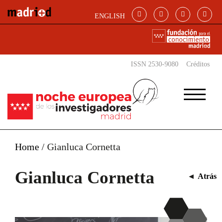
Pasar al contenido principal
ENGLISH
ISSN 2530-9080
Créditos
Home
/
Gianluca Cornetta
Gianluca Cornetta
◄
Atrás