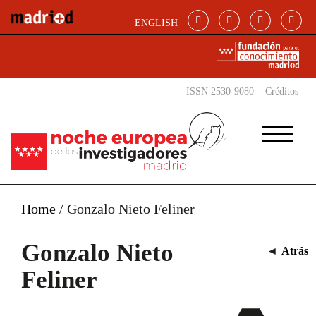
Pasar al contenido principal
ENGLISH
ISSN 2530-9080
Créditos
Home
/
Gonzalo Nieto Feliner
Gonzalo Nieto
◄
Atrás
Feliner