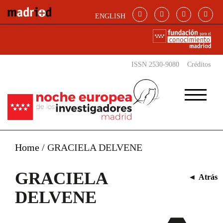
Pasar al contenido principal
ENGLISH
ISSN 2530-9080
Créditos
Home
/
GRACIELA DELVENE
GRACIELA
◄
Atrás
DELVENE