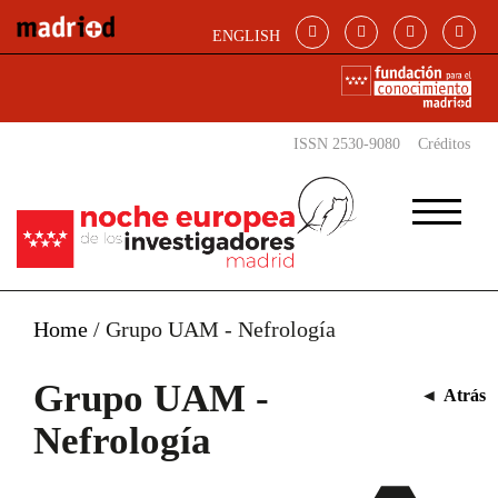
Pasar al contenido principal
ENGLISH
ISSN 2530-9080
Créditos
Home
/
Grupo UAM - Nefrología
Grupo UAM -
◄
Atrás
Nefrología