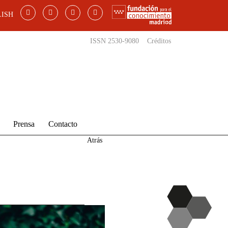
ISH
ISSN 2530-9080
Créditos
Prensa
Contacto
Atrás