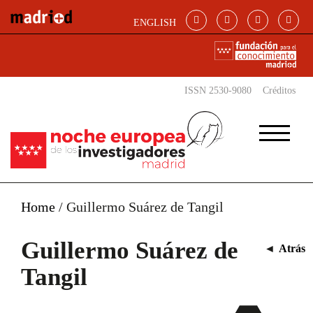
Pasar al contenido principal
ENGLISH
ISSN 2530-9080
Créditos
Home
/
Guillermo Suárez de Tangil
Guillermo Suárez de
◄
Atrás
Tangil