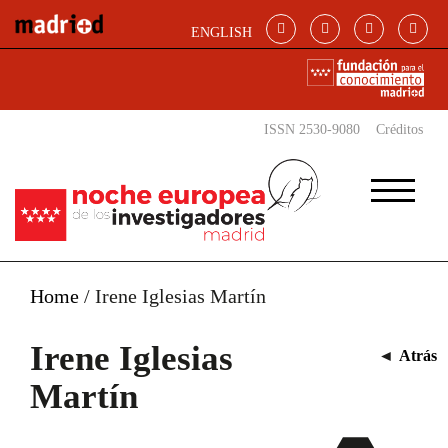
Pasar al contenido principal
ENGLISH
ISSN 2530-9080
Créditos
Home
/
Irene Iglesias Martín
Irene Iglesias
◄
Atrás
Martín