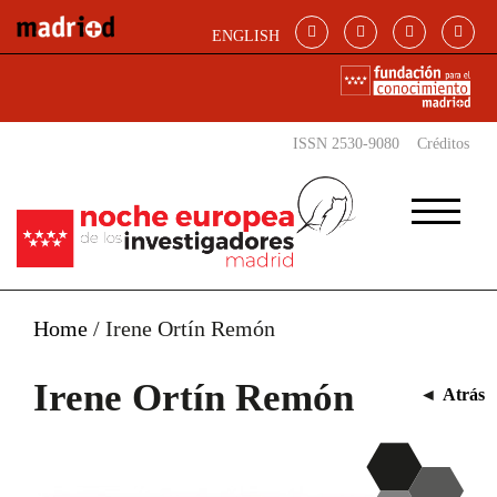
Pasar al contenido principal
ENGLISH
ISSN 2530-9080
Créditos
Home
/
Irene Ortín Remón
Irene Ortín Remón
◄
Atrás