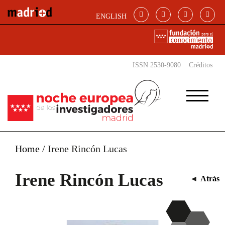
Pasar al contenido principal
ENGLISH
ISSN 2530-9080
Créditos
Home
/
Irene Rincón Lucas
Irene Rincón Lucas
◄
Atrás