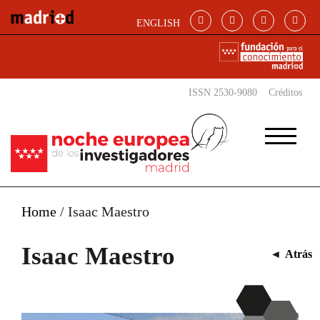
Pasar al contenido principal
ENGLISH
ISSN 2530-9080
Créditos
Home
/
Isaac Maestro
Isaac Maestro
◄
Atrás