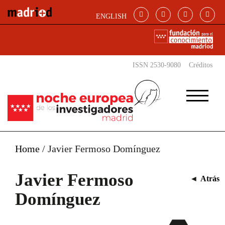
Pasar al contenido principal
ENGLISH
ISSN 2530-9080
Créditos
Home
/
Javier Fermoso Domínguez
Javier Fermoso
◄
Atrás
Domínguez