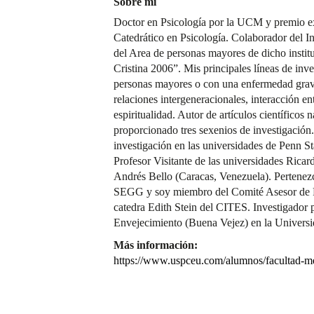
Sobre mí
Doctor en Psicología por la UCM y premio ex
Catedrático en Psicología. Colaborador del I
del Area de personas mayores de dicho inst
Cristina 2006”. Mis principales líneas de inv
personas mayores o con una enfermedad grave
relaciones intergeneracionales, interacción ent
espiritualidad. Autor de artículos científicos 
proporcionado tres sexenios de investigación.
investigación en las universidades de Penn S
Profesor Visitante de las universidades Rica
Andrés Bello (Caracas, Venezuela). Pertenez
SEGG y soy miembro del Comité Asesor de F
catedra Edith Stein del CITES. Investigador p
Envejecimiento (Buena Vejez) en la Univer
Más información:
https://www.uspceu.com/alumnos/facultad-me