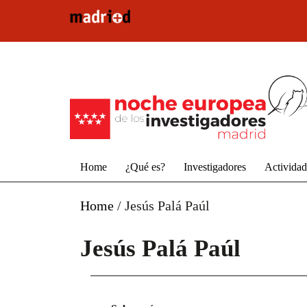
Pasar al contenido principal
Home
¿Qué es?
Investigadores
Activida
Home
/
Jesús Palá Paúl
Jesús Palá Paúl