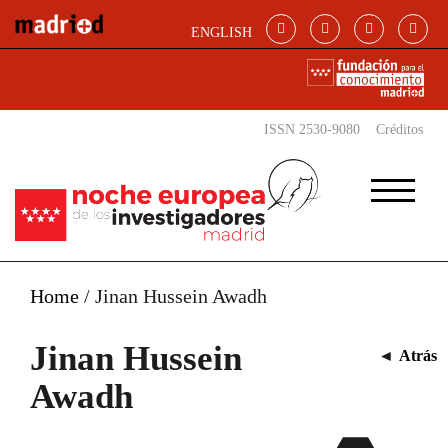
Pasar al contenido principal
ENGLISH
ISSN 2530-9080
Créditos
Home
/
Jinan Hussein Awadh
Jinan Hussein
◄
Atrás
Awadh