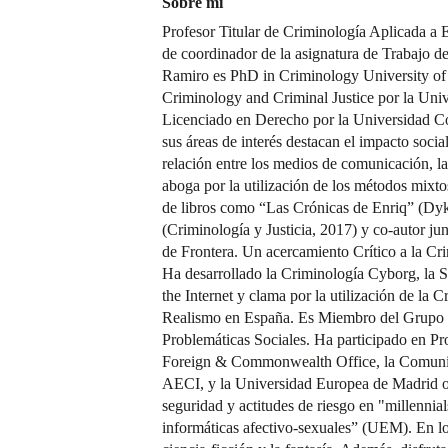
Sobre mí
Profesor Titular de Criminología Aplicada a
de coordinador de la asignatura de Trabajo d
Ramiro es PhD in Criminology University of
Criminology and Criminal Justice por la Univ
Licenciado en Derecho por la Universidad C
sus áreas de interés destacan el impacto social 
relación entre los medios de comunicación, la
aboga por la utilización de los métodos mixtos
de libros como “Las Crónicas de Enriq” (Dy
(Criminología y Justicia, 2017) y co-autor ju
de Frontera. Un acercamiento Crítico a la Cr
Ha desarrollado la Criminología Cyborg, la S
the Internet y clama por la utilización de la C
Realismo en España. Es Miembro del Grupo 
Problemáticas Sociales. Ha participado en Pro
Foreign & Commonwealth Office, la Comunid
AECI, y la Universidad Europea de Madrid o
seguridad y actitudes de riesgo en "millennia
informáticas afectivo-sexuales” (UEM). En lo