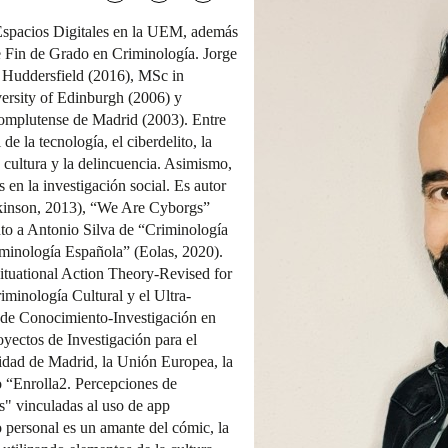
 Espacios Digitales en la UEM, además
e Fin de Grado en Criminología. Jorge
 Huddersfield (2016), MSc in
ersity of Edinburgh (2006) y
omplutense de Madrid (2003). Entre
de la tecnología, el ciberdelito, la
 cultura y la delincuencia. Asimismo,
 en la investigación social. Es autor
kinson, 2013), “We Are Cyborgs”
nto a Antonio Silva de “Criminología
iminología Española” (Eolas, 2020).
ituational Action Theory-Revised for
riminología Cultural y el Ultra-
de Conocimiento-Investigación en
yectos de Investigación para el
ad de Madrid, la Unión Europea, la
 “Enrolla2. Percepciones de
ls" vinculadas al uso de app
 personal es un amante del cómic, la