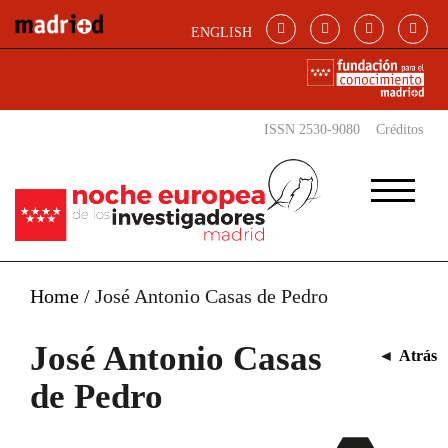
Pasar al contenido principal
ENGLISH
ISSN 2530-9080
Créditos
Home
/
José Antonio Casas de Pedro
José Antonio Casas
◄
Atrás
de Pedro