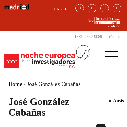
Pasar al contenido principal
ENGLISH
ISSN 2530-9080
Créditos
Home
/
José González Cabañas
José González
◄
Atrás
Cabañas