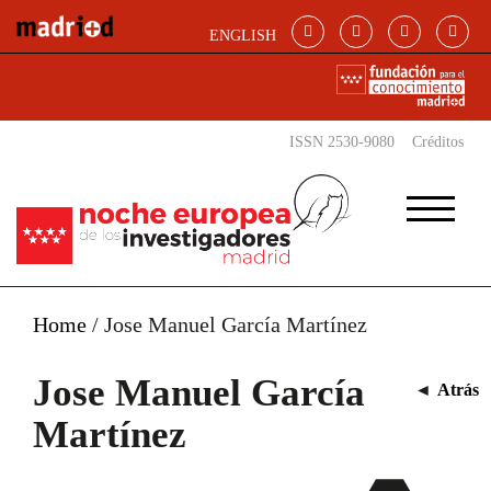
Pasar al contenido principal
ENGLISH
ISSN 2530-9080
Créditos
Home
/
Jose Manuel García Martínez
Jose Manuel García
◄
Atrás
Martínez