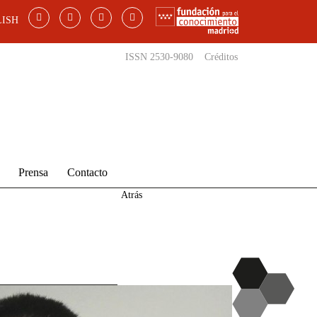
ISH
ISSN 2530-9080
Créditos
Prensa
Contacto
Atrás