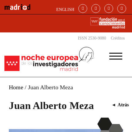
Pasar al contenido principal
ENGLISH
ISSN 2530-9080
Créditos
Home
/
Juan Alberto Meza
Juan Alberto Meza
◄
Atrás