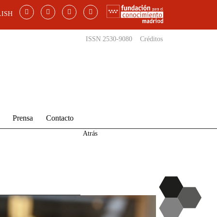
ISH
ISSN 2530-9080
Créditos
Prensa
Contacto
Atrás