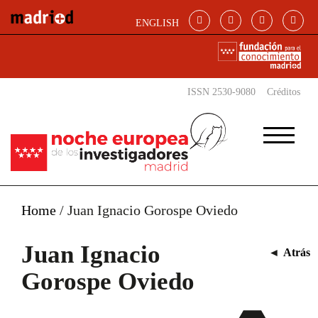
Pasar al contenido principal
ENGLISH
ISSN 2530-9080
Créditos
Home
/
Juan Ignacio Gorospe Oviedo
Juan Ignacio
◄
Atrás
Gorospe Oviedo