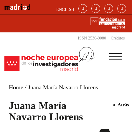
Pasar al contenido principal
ENGLISH
ISSN 2530-9080
Créditos
Home
/
Juana María Navarro Llorens
Juana María
◄
Atrás
Navarro Llorens