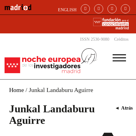
Pasar al contenido principal
ENGLISH
ISSN 2530-9080
Créditos
Home
/
Junkal Landaburu Aguirre
Junkal Landaburu
◄
Atrás
Aguirre