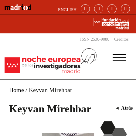
Pasar al contenido principal
ENGLISH
ISSN 2530-9080
Créditos
Home
/
Keyvan Mirehbar
Keyvan Mirehbar
◄
Atrás