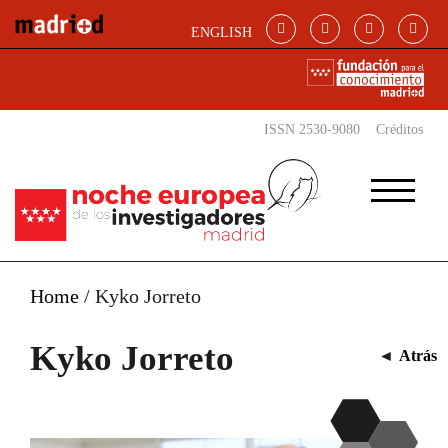
Pasar al contenido principal
ENGLISH
ISSN 2530-9080
Créditos
Home
/
Kyko Jorreto
Kyko Jorreto
◄
Atrás