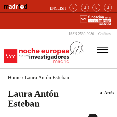
Pasar al contenido principal
ENGLISH
ISSN 2530-9080
Créditos
Home
/
Laura Antón Esteban
Laura Antón
◄
Atrás
Esteban