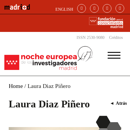
Pasar al contenido principal
ENGLISH
ISSN 2530-9080
Créditos
Home
/
Laura Diaz Piñero
Laura Diaz Piñero
◄
Atrás