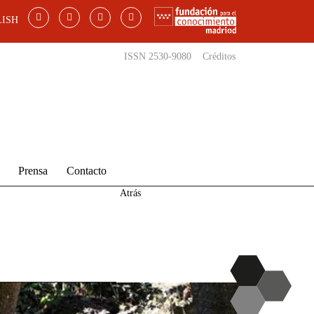
ISH
ISSN 2530-9080
Créditos
Prensa
Contacto
Atrás