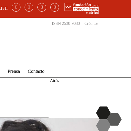
ISH
ISSN 2530-9080
Créditos
Prensa
Contacto
Atrás