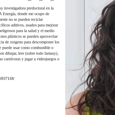
oy investigadora predoctoral en la
A Energía, donde me ocupo de
mente no se pueden reciclar
íficos aditivos, usados para mejorar
peligrosos para la salud y el medio
Estos plásticos se pueden aprovechar
ncia de oxigeno para descomponer los
se puede usar como combustible o
n dibujar, leer (sobre todo fantasy),
tas carnívoras y jugar a videojuegos o
56937118/