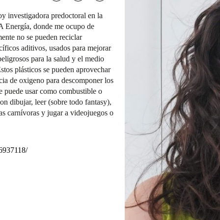
oy investigadora predoctoral en la
A Energía, donde me ocupo de
mente no se pueden reciclar
íficos aditivos, usados para mejorar
peligrosos para la salud y el medio
Estos plásticos se pueden aprovechar
ncia de oxigeno para descomponer los
se puede usar como combustible o
n dibujar, leer (sobre todo fantasy),
tas carnívoras y jugar a videojuegos o
56937118/