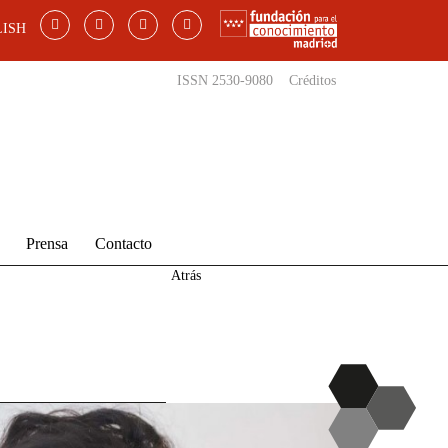
ISH
ISSN 2530-9080
Créditos
Prensa
Contacto
Atrás