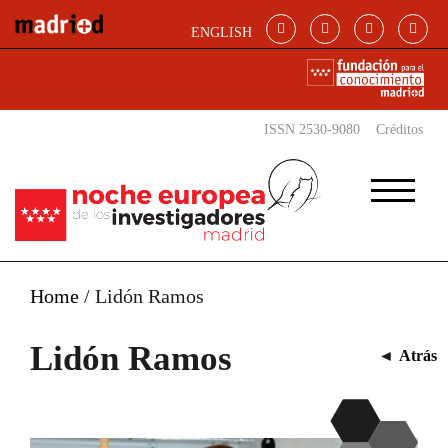
Pasar al contenido principal
ENGLISH
ISSN 2530-9080
Créditos
Home
/
Lidón Ramos
Lidón Ramos
◄
Atrás