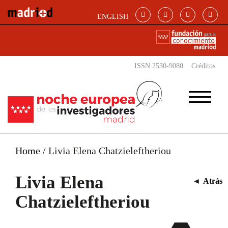
Pasar al contenido principal
ENGLISH
ISSN 2530-9080
Créditos
Home
/
Livia Elena Chatzieleftheriou
Livia Elena
◄
Atrás
Chatzieleftheriou