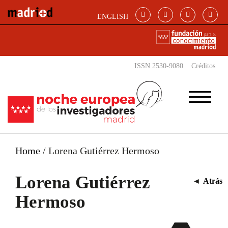
Pasar al contenido principal
ENGLISH
ISSN 2530-9080
Créditos
Home
/
Lorena Gutiérrez Hermoso
Lorena Gutiérrez
◄
Atrás
Hermoso