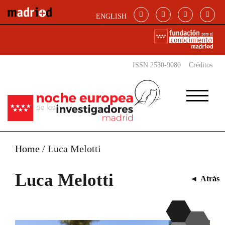
Pasar al contenido principal
ENGLISH
ISSN 2530-9080
Créditos
Home
/
Luca Melotti
Luca Melotti
◄
Atrás