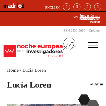
Pasar al contenido principal
ENGLISH
ISSN 2530-9080
Créditos
Home
/
Lucía Loren
Lucía Loren
◄
Atrás