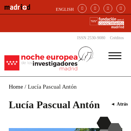
Pasar al contenido principal
ENGLISH
ISSN 2530-9080
Créditos
Home
/
Lucía Pascual Antón
Lucía Pascual Antón
◄
Atrás