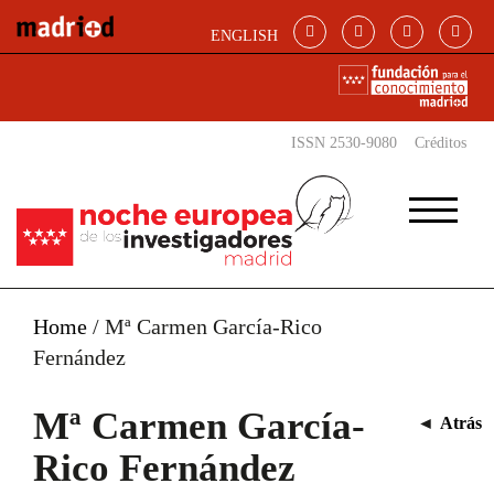
Pasar al contenido principal
ENGLISH
ISSN 2530-9080
Créditos
Home
/
Mª Carmen García-Rico
Fernández
Mª Carmen García-
◄
Atrás
Rico Fernández