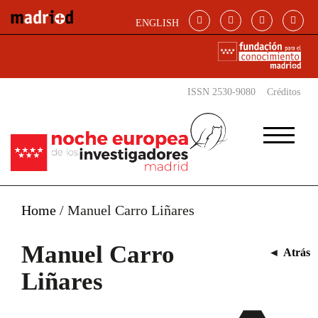
Pasar al contenido principal
ENGLISH
ISSN 2530-9080
Créditos
Home
/
Manuel Carro Liñares
Manuel Carro
◄
Atrás
Liñares