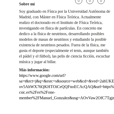
Sobre mí
Soy graduado en Física por la Universidad Autónoma de
Madrid, con Máster en Física Teórica. Actualmente
realizo el doctorado en el Instituto de Física Teórica,
investigando en física de partículas. En concreto me
dedico a la física de neutrinos, desarrollando posibles
modelos de masas de neutrinos y estudiando la posible
existencia de neutrinos pesados. Fuera de la física, me
gusta el deporte (especialmente el tenis, aunque también
el pádel y el fútbol), las pelis de ciencia ficción, escuchar
música y jugar al billar.
Más información:
https://www.google.com/url?
sa=t&rct=j&q=&esrc=s&source=web&cd=&ved=2ahUKE
ov5AhWX76QKHTOiCeQQFnoECAcQAQ&url=https%3
csic.es%2Fes%2Fone-
member%2FManuel_Gonzalez&usg=AOvVaw2OfC7Tgj