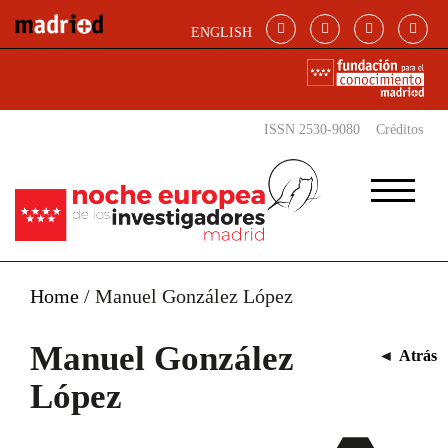
Pasar al contenido principal
ENGLISH
ISSN 2530-9080
Créditos
Home
/
Manuel González López
Manuel González
◄
Atrás
López