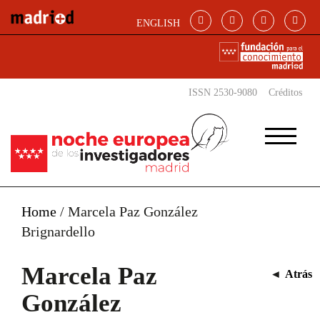
Pasar al contenido principal
ENGLISH
ISSN 2530-9080
Créditos
Home
/
Marcela Paz González
Brignardello
Marcela Paz
◄
Atrás
González