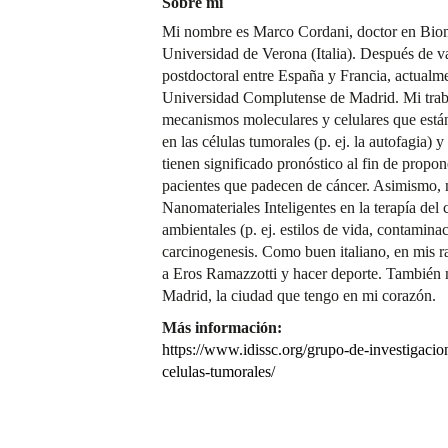
Sobre mí
Mi nombre es Marco Cordani, doctor en Biom
Universidad de Verona (Italia). Después de va
postdoctoral entre España y Francia, actualme
Universidad Complutense de Madrid. Mi trabaj
mecanismos moleculares y celulares que están 
en las células tumorales (p. ej. la autofagia)
tienen significado pronóstico al fin de propon
pacientes que padecen de cáncer. Asimismo, m
Nanomateriales Inteligentes en la terapía del
ambientales (p. ej. estilos de vida, contaminac
carcinogenesis. Como buen italiano, en mis ra
a Eros Ramazzotti y hacer deporte. También m
Madrid, la ciudad que tengo en mi corazón.
Más información:
https://www.idissc.org/grupo-de-investigacio
celulas-tumorales/