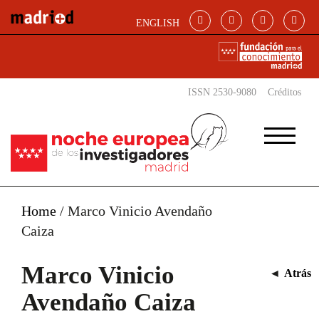
Pasar al contenido principal
ENGLISH
ISSN 2530-9080
Créditos
Home
/
Marco Vinicio Avendaño
Caiza
Marco Vinicio
◄
Atrás
Avendaño Caiza