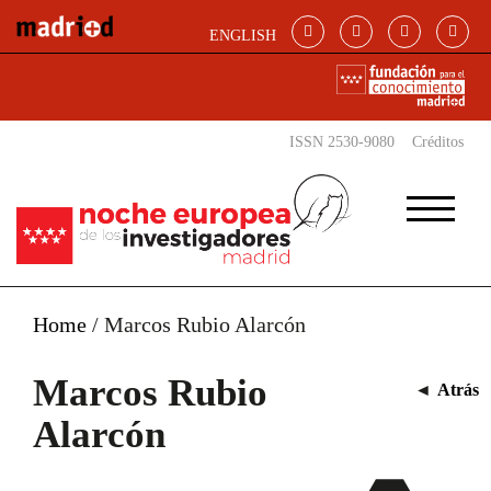
Pasar al contenido principal
ENGLISH
ISSN 2530-9080
Créditos
Home
/
Marcos Rubio Alarcón
Marcos Rubio
◄
Atrás
Alarcón