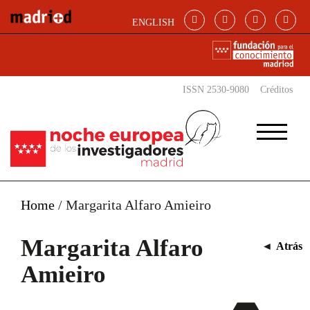
Pasar al contenido principal
ENGLISH
ISSN 2530-9080
Créditos
Home
/
Margarita Alfaro Amieiro
Margarita Alfaro
◄
Atrás
Amieiro