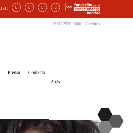
ISH
ISSN 2530-9080
Créditos
Prensa
Contacto
Atrás