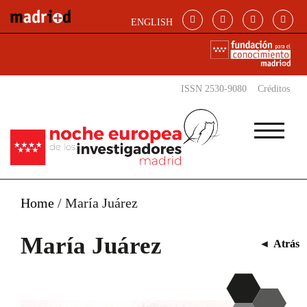
Pasar al contenido principal
ENGLISH
ISSN 2530-9080
Créditos
Home
/
María Juárez
María Juárez
◄
Atrás