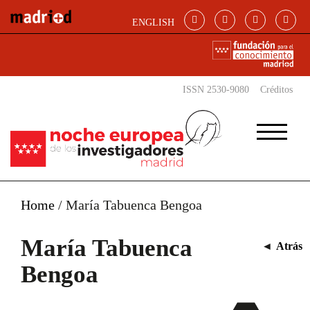
Pasar al contenido principal
ENGLISH
ISSN 2530-9080
Créditos
Home
/
María Tabuenca Bengoa
María Tabuenca
◄
Atrás
Bengoa