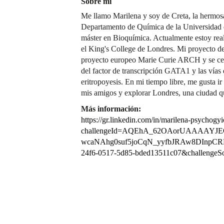
Sobre mí
Me llamo Marilena y soy de Creta, la hermosa
Departamento de Química de la Universidad d
máster en Bioquímica. Actualmente estoy rea
el King's College de Londres. Mi proyecto de 
proyecto europeo Marie Curie ARCH y se cent
del factor de transcripción GATA1 y las vías
eritropoyesis. En mi tiempo libre, me gusta ir
mis amigos y explorar Londres, una ciudad q
Más información:
https://gr.linkedin.com/in/marilena-psychog
challengeId=AQEhA_62OAorUAAAAYJEQ9
wcaNAhg0suf5joCqN_yyfbJRAw8DInpCREv
24f6-0517-5d85-bded13511c07&challen