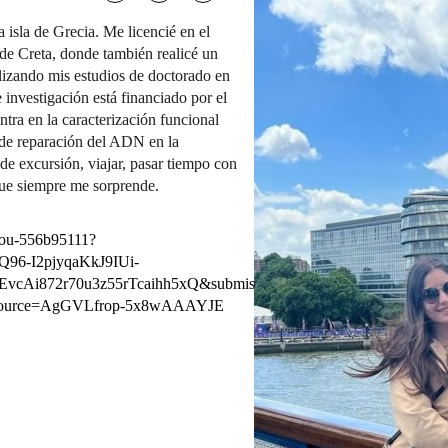
 isla de Grecia. Me licencié en el
e Creta, donde también realicé un
lizando mis estudios de doctorado en
investigación está financiado por el
ra en la caracterización funcional
 de reparación del ADN en la
 de excursión, viajar, pasar tiempo con
ue siempre me sorprende.
yiou-556b95111?
6-I2pjyqaKkJ9IUi-
cAi872r70u3z55rTcaihh5xQ&submissionId=5872ed83-
geSource=AgGVLfrop-5x8wAAAYJE