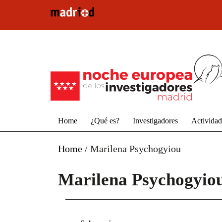
Pasar al contenido principal
Home
¿Qué es?
Investigadores
Activida
Home
/
Marilena Psychogyiou
Marilena Psychogyio