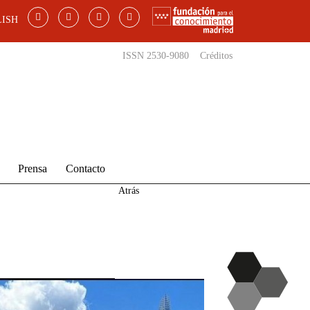
ISH
ISSN 2530-9080
Créditos
Prensa
Contacto
Atrás